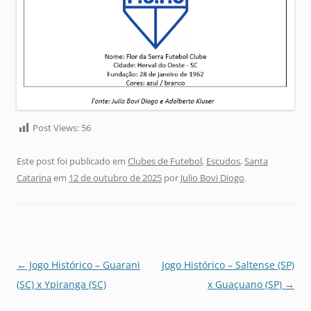
Post Views:
56
Este post foi publicado em
Clubes de Futebol
,
Escudos
,
Santa
Catarina
em
12 de outubro de 2025
por
Julio Bovi Diogo
.
Navegação
←
Jogo Histórico – Guarani
Jogo Histórico – Saltense (SP)
de
(SC) x Ypiranga (SC)
x Guaçuano (SP)
→
posts