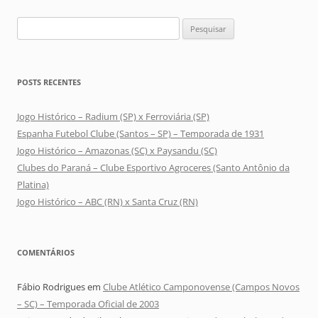
Pesquisar
por:
POSTS RECENTES
Jogo Histórico – Radium (SP) x Ferroviária (SP)
Espanha Futebol Clube (Santos – SP) – Temporada de 1931
Jogo Histórico – Amazonas (SC) x Paysandu (SC)
Clubes do Paraná – Clube Esportivo Agroceres (Santo Antônio da
Platina)
Jogo Histórico – ABC (RN) x Santa Cruz (RN)
COMENTÁRIOS
Fábio Rodrigues
em
Clube Atlético Camponovense (Campos Novos
– SC) – Temporada Oficial de 2003