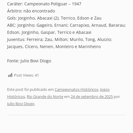
Caráter: Campeonato Potiguar – 1947
Árbitro: não encontrado
Gols: Jorginho, Abacaxi (2), Terrico, Edson e Zau
ABC: Jorginho; Gageiro, Ernani; Carrapixo, Arnaud, Bararau;
Edson, Jorginho, Gaspar, Terrico e Abacaxi
Juventus: Ferreira; Zau, Milton; Murilo, Tong, Aluizio;
Jacques, Cícero, Nenen, Monteiro e Marinheiro
Fonte: Julio Bovi Diogo
Post Views:
41
Este post foi publicado em
Campeonatos Históricos
,
Jogos
Históricos
,
Rio Grande do Norte
em
24 de setembro de 2025
por
Julio Bovi Diogo
.