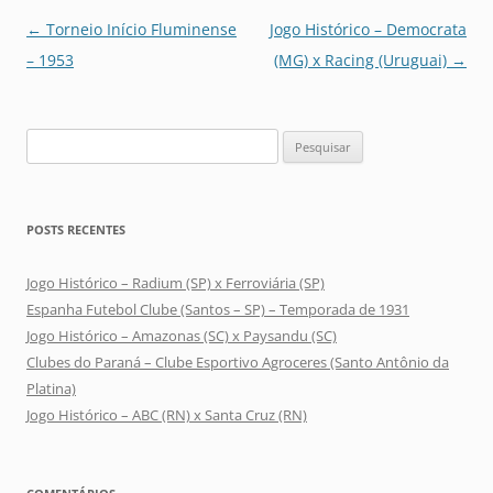
Navegação
←
Torneio Início Fluminense
Jogo Histórico – Democrata
de
– 1953
(MG) x Racing (Uruguai)
→
posts
Pesquisar
por:
POSTS RECENTES
Jogo Histórico – Radium (SP) x Ferroviária (SP)
Espanha Futebol Clube (Santos – SP) – Temporada de 1931
Jogo Histórico – Amazonas (SC) x Paysandu (SC)
Clubes do Paraná – Clube Esportivo Agroceres (Santo Antônio da
Platina)
Jogo Histórico – ABC (RN) x Santa Cruz (RN)