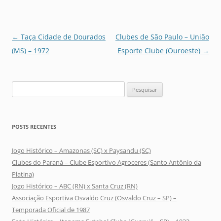
Navegação
←
Taça Cidade de Dourados
Clubes de São Paulo – União
de
(MS) – 1972
Esporte Clube (Ouroeste)
→
posts
Pesquisar
por:
POSTS RECENTES
Jogo Histórico – Amazonas (SC) x Paysandu (SC)
Clubes do Paraná – Clube Esportivo Agroceres (Santo Antônio da
Platina)
Jogo Histórico – ABC (RN) x Santa Cruz (RN)
Associação Esportiva Osvaldo Cruz (Osvaldo Cruz – SP) –
Temporada Oficial de 1987