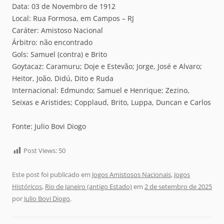
Data: 03 de Novembro de 1912
Local: Rua Formosa, em Campos – RJ
Caráter: Amistoso Nacional
Árbitro: não encontrado
Gols: Samuel (contra) e Brito
Goytacaz: Caramuru; Doje e Estevão; Jorge, José e Alvaro;
Heitor, João, Didú, Dito e Ruda
Internacional: Edmundo; Samuel e Henrique; Zezino,
Seixas e Aristides; Copplaud, Brito, Luppa, Duncan e Carlos
Fonte: Julio Bovi Diogo
Post Views:
50
Este post foi publicado em
Jogos Amistosos Nacionais
,
Jogos
Históricos
,
Rio de Janeiro (antigo Estado)
em
2 de setembro de 2025
por
Julio Bovi Diogo
.