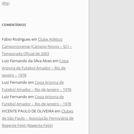
(RN)
COMENTÁRIOS
Fábio Rodrigues
em
Clube Atlético
Camponovense (Campos Novos – SC) –
Temporada Oficial de 2003
Luiz Fernando da Silva Alves
em
Copa
Arizona de Futebol Amador – Rio de
Janeiro – 1978
Luiz Fernando
em
Copa Arizona de
Futebol Amador – Rio de Janeiro – 1978
Luiz Fernando
em
Copa Arizona de
Futebol Amador – Rio de Janeiro – 1978
VICENTE PAULO DE OLIVEIRA
em
Clubes
de São Paulo – Associação Ferroviária de
Regente Feijó (Regente Feijó)