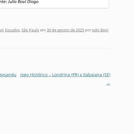
ol
,
Escudos
,
São Paulo
em
30 de agosto de 2025
por
Julio Bovi
 Paysandu
Jogo Histórico – Londrina (PR) x Itabaiana (SE)
→