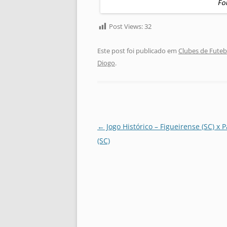
Post Views:
32
Este post foi publicado em
Clubes de Futeb
Diogo
.
Navegação
←
Jogo Histórico – Figueirense (SC) x
de
(SC)
posts