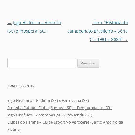
Navegação
←
Jogo Histórico – América
Livro: “História do
de
(SC) x Próspera (SC)
campeonato Brasileiro – Série
posts
C – 1981 – 2024”
→
Pesquisar
por:
POSTS RECENTES
Jogo Histórico – Radium (SP) x Ferroviária (SP)
Espanha Futebol Clube (Santos – SP) – Temporada de 1931
Jogo Histórico – Amazonas (SC) x Paysandu (SC)
Clubes do Paraná – Clube Esportivo Agroceres (Santo Antônio da
Platina)