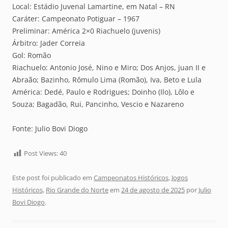
Local: Estádio Juvenal Lamartine, em Natal – RN
Caráter: Campeonato Potiguar – 1967
Preliminar: América 2×0 Riachuelo (juvenis)
Árbitro: Jader Correia
Gol: Romão
Riachuelo: Antonio José, Nino e Miro; Dos Anjos, juan II e
Abraão; Bazinho, Rômulo Lima (Romão), Iva, Beto e Lula
América: Dedé, Paulo e Rodrigues; Doinho (Ilo), Lôlo e
Souza; Bagadão, Rui, Pancinho, Vescio e Nazareno
Fonte: Julio Bovi Diogo
Post Views:
40
Este post foi publicado em
Campeonatos Históricos
,
Jogos
Históricos
,
Rio Grande do Norte
em
24 de agosto de 2025
por
Julio
Bovi Diogo
.