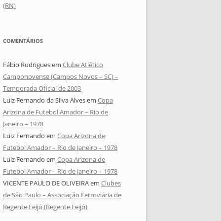
(RN)
COMENTÁRIOS
Fábio Rodrigues
em
Clube Atlético
Camponovense (Campos Novos – SC) –
Temporada Oficial de 2003
Luiz Fernando da Silva Alves
em
Copa
Arizona de Futebol Amador – Rio de
Janeiro – 1978
Luiz Fernando
em
Copa Arizona de
Futebol Amador – Rio de Janeiro – 1978
Luiz Fernando
em
Copa Arizona de
Futebol Amador – Rio de Janeiro – 1978
VICENTE PAULO DE OLIVEIRA
em
Clubes
de São Paulo – Associação Ferroviária de
Regente Feijó (Regente Feijó)