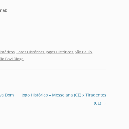
anabi
stóricos
,
Fotos Históricas
,
Jogos Históricos
,
São Paulo
,
ulio Bovi Diogo
.
iva Dom
Jogo Histórico – Messejana (CE) x Tiradentes
(CE)
→