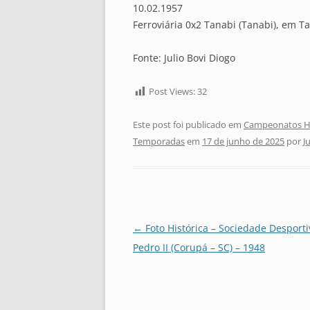
10.02.1957
Ferroviária 0x2 Tanabi (Tanabi), em T
Fonte: Julio Bovi Diogo
Post Views:
32
Este post foi publicado em
Campeonatos Hi
Temporadas
em
17 de junho de 2025
por
J
Navegação
←
Foto Histórica – Sociedade Desport
de
Pedro II (Corupá – SC) – 1948
posts