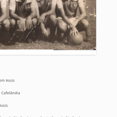
 em Assis
m Cafelândia
Assis