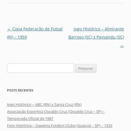
Navegação
←
Copa Federação de Futsal
Jogo Histórico – Almirante
de
(RJ) – 1959
Barroso (SC) x Paysandu (SC)
posts
→
Pesquisar
por:
POSTS RECENTES
Jogo Histórico – ABC (RN) x Santa Cruz (RN)
Associação Esportiva Osvaldo Cruz (Osvaldo Cruz – SP) –
Temporada Oficial de 1987
Foto Histórica – Itapema Futebol Clube (Guarujá – SP) – 1933