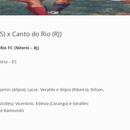
ES) x Canto do Rio (RJ)
Rio FC (Niterói – RJ)
ória – ES
amin (Alípio); Lacor, Veraldo e Alípio (Ribeiro); Nilson,
lcides); Vicentino, Edésio (Carango) e Serafim;
do e Raimundo