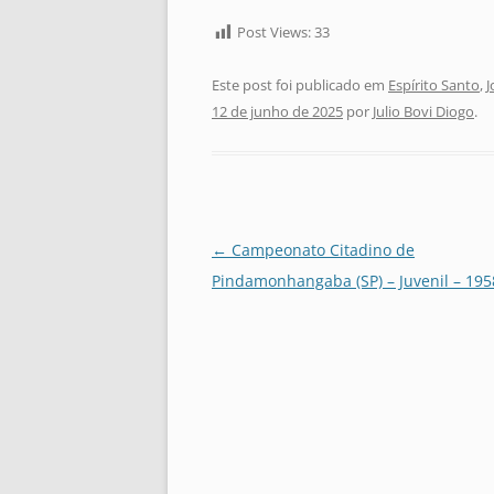
Post Views:
33
Este post foi publicado em
Espírito Santo
,
J
12 de junho de 2025
por
Julio Bovi Diogo
.
Navegação
←
Campeonato Citadino de
de
Pindamonhangaba (SP) – Juvenil – 195
posts