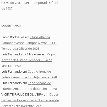
(Osvaldo Cruz – SP) – Temporada Oficial
de 1987
COMENTÁRIOS
Fábio Rodrigues
em
Clube Atlético
Camponovense (Campos Novos – SC) –
Temporada Oficial de 2003
Luiz Fernando da Silva Alves
em
Copa
Arizona de Futebol Amador – Rio de
Janeiro – 1978
Luiz Fernando
em
Copa Arizona de
Futebol Amador – Rio de Janeiro – 1978
Luiz Fernando
em
Copa Arizona de
Futebol Amador – Rio de Janeiro – 1978
VICENTE PAULO DE OLIVEIRA
em
Clubes
de São Paulo – Associação Ferroviária de
Regente Feijó (Regente Feijó)