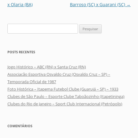
de
x Olaria (BA)
Barroso (SC) x Guarani (SC)
→
posts
Pesquisar
por:
POSTS RECENTES
Jogo Histórico – ABC (RN) x Santa Cruz (RN)
Associação Esportiva Osvaldo Cruz (Osvaldo Cruz – SP) –
Temporada Oficial de 1987
Foto Histórica – Itapema Futebol Clube (Guarujá – SP) – 1933
Clubes de São Paulo – Esporte Clube Taboãozinho (Itapetininga)
Clubes do Rio de Janeiro – Sport Club Internacional (Petrópolis)
COMENTÁRIOS