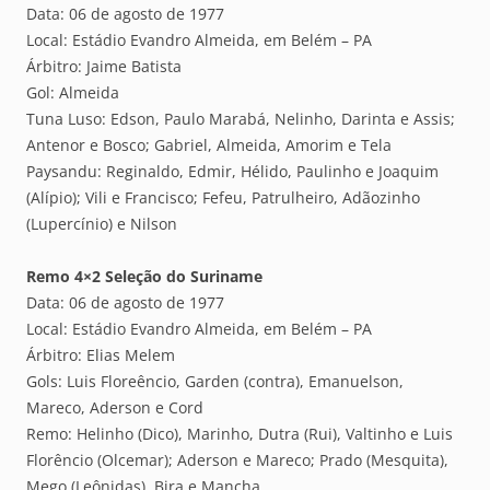
Data: 06 de agosto de 1977
Local: Estádio Evandro Almeida, em Belém – PA
Árbitro: Jaime Batista
Gol: Almeida
Tuna Luso: Edson, Paulo Marabá, Nelinho, Darinta e Assis;
Antenor e Bosco; Gabriel, Almeida, Amorim e Tela
Paysandu: Reginaldo, Edmir, Hélido, Paulinho e Joaquim
(Alípio); Vili e Francisco; Fefeu, Patrulheiro, Adãozinho
(Lupercínio) e Nilson
Remo 4×2 Seleção do Suriname
Data: 06 de agosto de 1977
Local: Estádio Evandro Almeida, em Belém – PA
Árbitro: Elias Melem
Gols: Luis Floreêncio, Garden (contra), Emanuelson,
Mareco, Aderson e Cord
Remo: Helinho (Dico), Marinho, Dutra (Rui), Valtinho e Luis
Florêncio (Olcemar); Aderson e Mareco; Prado (Mesquita),
Mego (Leônidas), Bira e Mancha