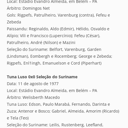
Local: Estádio Evandro Almeida, em Belém – PA
Árbitro: Domingos Net
Gols: Rigpefs, Patrulheiro, Varenburg (contra), Fefeu e
Zebeda
Paissandu: Reginaldo, Aldo (Edmir), Hélido, Osvaldo e
Alípio; Vili e Francisco (Lupercínio); Fefeu (César),
Patrulheiro, André (Nilson) e Mazini
Seleção do Suriname: Belfort, Varenburg, Garden
(Lindsman), Eombergh e Rocemberg; George e Zebeda;
Rigpefs, Enl1ingh, Emanuelson e Cord (Piperhart)
Tuna Luso 0x0 Seleção do Suriname
Data: 11 de agosto de 1977
Local: Estádio Evandro Almeida, em Belém – PA
Árbitro: Welisberth Macedo
Tuna Luso: Edson, Paulo Marabá, Fernando, Darinta e
Zuza; Antenor e Bosco; Gabriel, Almeida, Amorim (Ricardo)
e Tela (Teo)
Seleção do Suriname: Leilis, Rustenberg, Leefland,