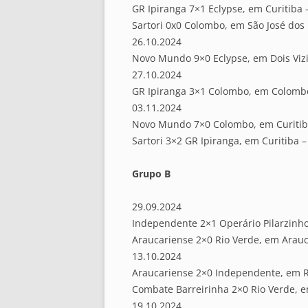
GR Ipiranga 7×1 Eclypse, em Curitiba 
Sartori 0x0 Colombo, em São José dos 
26.10.2024
Novo Mundo 9×0 Eclypse, em Dois Viz
27.10.2024
GR Ipiranga 3×1 Colombo, em Colomb
03.11.2024
Novo Mundo 7×0 Colombo, em Curitib
Sartori 3×2 GR Ipiranga, em Curitiba –
Grupo B
29.09.2024
Independente 2×1 Operário Pilarzinho
Araucariense 2×0 Rio Verde, em Arauc
13.10.2024
Araucariense 2×0 Independente, em R
Combate Barreirinha 2×0 Rio Verde, 
19.10.2024