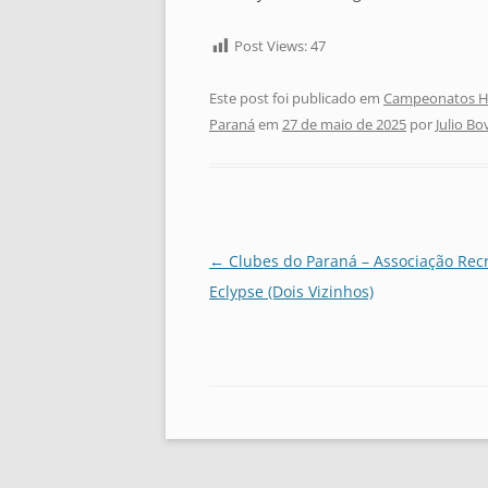
Post Views:
47
Este post foi publicado em
Campeonatos Hi
Paraná
em
27 de maio de 2025
por
Julio Bo
Navegação
←
Clubes do Paraná – Associação Recr
de
Eclypse (Dois Vizinhos)
posts