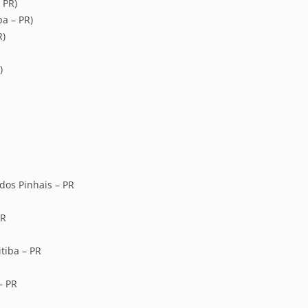
 PR)
ba – PR)
R)
)
dos Pinhais – PR
PR
tiba – PR
– PR