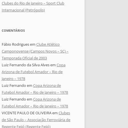
Clubes do Rio de Janeiro – Sport Club
Internacional (Petrópolis)
COMENTÁRIOS
Fábio Rodrigues
em
Clube Atlético
Camponovense (Campos Novos – SC) –
Temporada Oficial de 2003
Luiz Fernando da Silva Alves
em
Copa
Arizona de Futebol Amador – Rio de
Janeiro – 1978
Luiz Fernando
em
Copa Arizona de
Futebol Amador – Rio de Janeiro – 1978
Luiz Fernando
em
Copa Arizona de
Futebol Amador – Rio de Janeiro – 1978
VICENTE PAULO DE OLIVEIRA
em
Clubes
de São Paulo – Associação Ferroviária de
Regente Feijó (Regente Feijó)