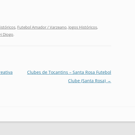
stóricos
,
Futebol Amador / Varzeano
,
Jogos Históricos
,
vi Diogo
.
eativa
Clubes de Tocantins – Santa Rosa Futebol
Clube (Santa Rosa)
→