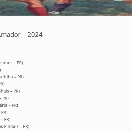
 Amador – 2024
zinhos – PR)
)
ritiba – PR)
PR)
nhais – PR)
– PR)
ria – PR)
 PR)
 – PR)
s Pinhais – PR)