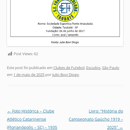
Post Views:
62
Este post foi publicado em
Clubes de Futebol
,
Escudos
,
São Paulo
em
1 de maio de 2025
por
Julio Bovi Diogo
.
Navegação
←
Foto Histórica – Clube
Livro: “História do
de
Atlético Catarinense
Campeonato Gaúcho 1919 –
posts
(Florianópolis – SC) – 1935
2025”
→