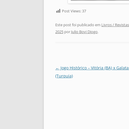
Post Views:
37
Este post foi publicado em
Livros / Revistas
2025
por
Julio Bovi Diogo
.
Navegação
←
Jogo Histórico – Vitória (BA) x Galat
de
(Turquia)
posts