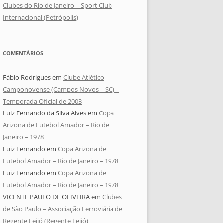
Clubes do Rio de Janeiro – Sport Club
Internacional (Petrópolis)
COMENTÁRIOS
Fábio Rodrigues
em
Clube Atlético
Camponovense (Campos Novos – SC) –
Temporada Oficial de 2003
Luiz Fernando da Silva Alves
em
Copa
Arizona de Futebol Amador – Rio de
Janeiro – 1978
Luiz Fernando
em
Copa Arizona de
Futebol Amador – Rio de Janeiro – 1978
Luiz Fernando
em
Copa Arizona de
Futebol Amador – Rio de Janeiro – 1978
VICENTE PAULO DE OLIVEIRA
em
Clubes
de São Paulo – Associação Ferroviária de
Regente Feijó (Regente Feijó)