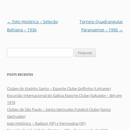
Navegação
←
Foto Histórica – Seleção
Torneio Quadrangular
de
Bahiana – 1936
Paranaense – 1956
→
posts
Pesquisar
por:
POSTS RECENTES
Clubes do Espírito Santo – Esporte Clube Golfinho (Linhares)
Excursão Internacional do Galícia Esporte Clube (Salvador – BA) em
1974
Clubes de São Paulo – Santa Gertrudes Futebol Clube (Santa
Gertrudes)
Jogo Histórico – Radium (SP) x Ferroviária (SP)