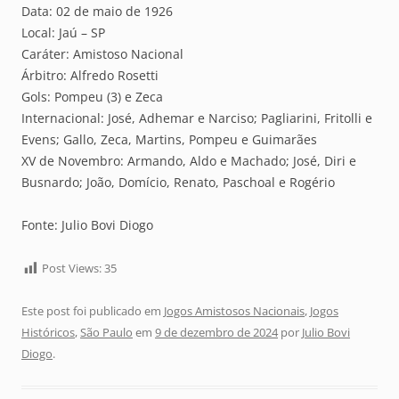
Data: 02 de maio de 1926
Local: Jaú – SP
Caráter: Amistoso Nacional
Árbitro: Alfredo Rosetti
Gols: Pompeu (3) e Zeca
Internacional: José, Adhemar e Narciso; Pagliarini, Fritolli e
Evens; Gallo, Zeca, Martins, Pompeu e Guimarães
XV de Novembro: Armando, Aldo e Machado; José, Diri e
Busnardo; João, Domício, Renato, Paschoal e Rogério
Fonte: Julio Bovi Diogo
Post Views:
35
Este post foi publicado em
Jogos Amistosos Nacionais
,
Jogos
Históricos
,
São Paulo
em
9 de dezembro de 2024
por
Julio Bovi
Diogo
.