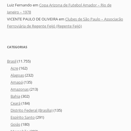
Luiz Fernando
em
Copa Arizona de Futebol Amador – Rio de
Janeiro – 1978
VICENTE PAULO DE OLIVEIRA
em
Clubes de São Paulo – Associação
Ferroviária de Regente Feijó (Regente Feijó)
CATEGORIAS
Brasil
(11.755)
Acre
(162)
Alagoas
(232)
Amapá
(135)
Amazonas
(213)
Bahia
(302)
Ceará
(184)
Distrito Federal (Brasília)
(135)
Espírito Santo
(291)
Goiás
(180)