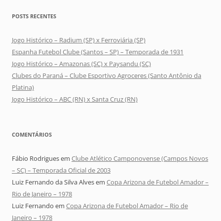
POSTS RECENTES
Jogo Histórico – Radium (SP) x Ferroviária (SP)
Espanha Futebol Clube (Santos – SP) – Temporada de 1931
Jogo Histórico – Amazonas (SC) x Paysandu (SC)
Clubes do Paraná – Clube Esportivo Agroceres (Santo Antônio da
Platina)
Jogo Histórico – ABC (RN) x Santa Cruz (RN)
COMENTÁRIOS
Fábio Rodrigues
em
Clube Atlético Camponovense (Campos Novos
– SC) – Temporada Oficial de 2003
Luiz Fernando da Silva Alves
em
Copa Arizona de Futebol Amador –
Rio de Janeiro – 1978
Luiz Fernando
em
Copa Arizona de Futebol Amador – Rio de
Janeiro – 1978