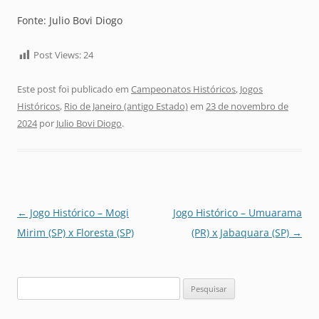
Fonte: Julio Bovi Diogo
Post Views:
24
Este post foi publicado em
Campeonatos Históricos
,
Jogos
Históricos
,
Rio de Janeiro (antigo Estado)
em
23 de novembro de
2024
por
Julio Bovi Diogo
.
Navegação
←
Jogo Histórico – Mogi
Jogo Histórico – Umuarama
de
Mirim (SP) x Floresta (SP)
(PR) x Jabaquara (SP)
→
posts
Pesquisar
por: