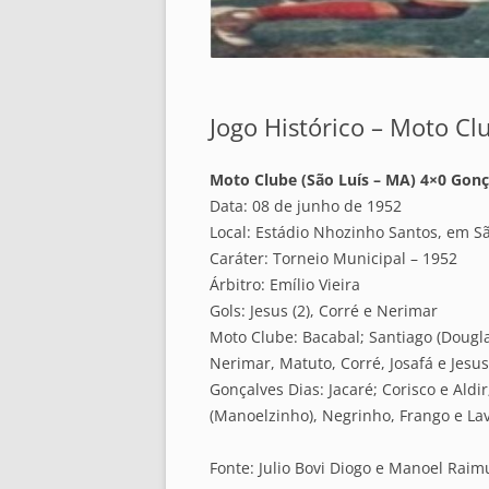
Jogo Histórico – Moto Cl
Moto Clube (São Luís – MA) 4×0 Gonça
Data: 08 de junho de 1952
Local: Estádio Nhozinho Santos, em S
Caráter: Torneio Municipal – 1952
Árbitro: Emílio Vieira
Gols: Jesus (2), Corré e Nerimar
Moto Clube: Bacabal; Santiago (Dougla
Nerimar, Matuto, Corré, Josafá e Jesus
Gonçalves Dias: Jacaré; Corisco e Aldi
(Manoelzinho), Negrinho, Frango e L
Fonte: Julio Bovi Diogo e Manoel Rai