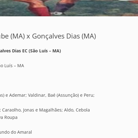
ube (MA) x Gonçalves Dias (MA)
lves Dias EC (São Luís – MA)
ão Luís – MA
s) e Ademar; Valdinar, Baé (Assunção) e Peru;
r; Caraolho, Jonas e Magalhães; Aldo, Cebola
ava Roupa
mundo do Amaral