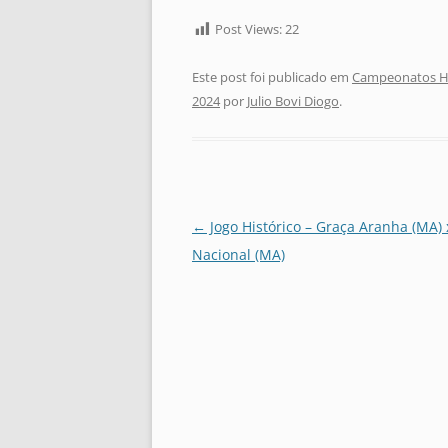
Post Views:
22
Este post foi publicado em
Campeonatos Hi
2024
por
Julio Bovi Diogo
.
Navegação
←
Jogo Histórico – Graça Aranha (MA) 
de
Nacional (MA)
posts