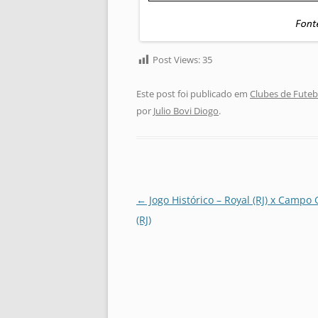
Post Views:
35
Este post foi publicado em
Clubes de Futeb
por
Julio Bovi Diogo
.
Navegação
←
Jogo Histórico – Royal (RJ) x Campo
de
(RJ)
posts