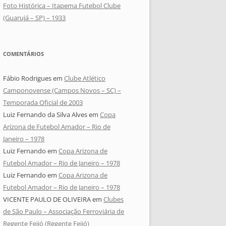
Foto Histórica – Itapema Futebol Clube
(Guarujá – SP) – 1933
COMENTÁRIOS
Fábio Rodrigues
em
Clube Atlético
Camponovense (Campos Novos – SC) –
Temporada Oficial de 2003
Luiz Fernando da Silva Alves
em
Copa
Arizona de Futebol Amador – Rio de
Janeiro – 1978
Luiz Fernando
em
Copa Arizona de
Futebol Amador – Rio de Janeiro – 1978
Luiz Fernando
em
Copa Arizona de
Futebol Amador – Rio de Janeiro – 1978
VICENTE PAULO DE OLIVEIRA
em
Clubes
de São Paulo – Associação Ferroviária de
Regente Feijó (Regente Feijó)