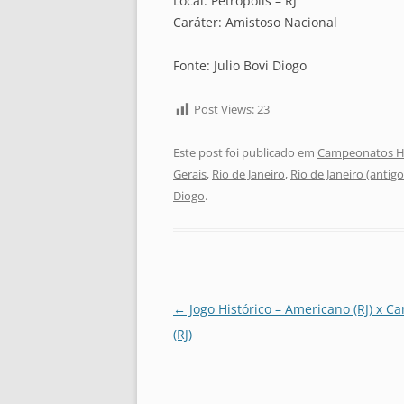
Local: Petrópolis – RJ
Caráter: Amistoso Nacional
Fonte: Julio Bovi Diogo
Post Views:
23
Este post foi publicado em
Campeonatos Hi
Gerais
,
Rio de Janeiro
,
Rio de Janeiro (antig
Diogo
.
Navegação
←
Jogo Histórico – Americano (RJ) x C
de
(RJ)
posts