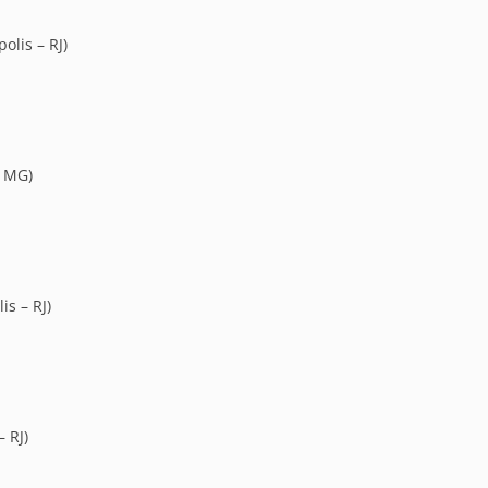
olis – RJ)
– MG)
is – RJ)
 RJ)