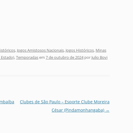
stóricos
,
Jogos Amistosos Nacionais
,
Jogos Históricos
,
Minas
o Estado)
,
Temporadas
em
7 de outubro de 2024
por
Julio Bovi
ambaíba
Clubes de São Paulo – Esporte Clube Moreira
César (Pindamonhangaba)
→