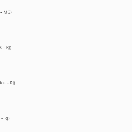
 – MG)
 – RJ)
os – RJ)
– RJ)