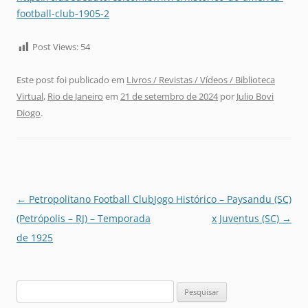
football-club-1905-2
Post Views:
54
Este post foi publicado em
Livros / Revistas / Vídeos / Biblioteca
Virtual
,
Rio de Janeiro
em
21 de setembro de 2024
por
Julio Bovi
Diogo
.
Navegação
←
Petropolitano Football Club
Jogo Histórico – Paysandu (SC)
de
(Petrópolis – RJ) – Temporada
x Juventus (SC)
→
posts
de 1925
Pesquisar
por: