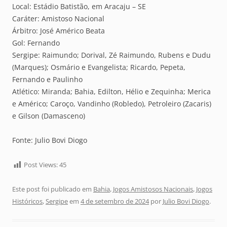
Local: Estádio Batistão, em Aracaju – SE
Caráter: Amistoso Nacional
Árbitro: José Américo Beata
Gol: Fernando
Sergipe: Raimundo; Dorival, Zé Raimundo, Rubens e Dudu
(Marques); Osmário e Evangelista; Ricardo, Pepeta,
Fernando e Paulinho
Atlético: Miranda; Bahia, Edilton, Hélio e Zequinha; Merica
e Américo; Caroço, Vandinho (Robledo), Petroleiro (Zacaris)
e Gilson (Damasceno)
Fonte: Julio Bovi Diogo
Post Views:
45
Este post foi publicado em
Bahia
,
Jogos Amistosos Nacionais
,
Jogos
Históricos
,
Sergipe
em
4 de setembro de 2024
por
Julio Bovi Diogo
.