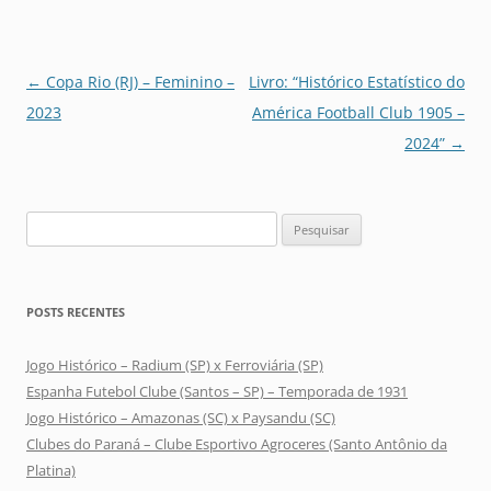
Navegação
←
Copa Rio (RJ) – Feminino –
Livro: “Histórico Estatístico do
de
2023
América Football Club 1905 –
posts
2024”
→
Pesquisar
por:
POSTS RECENTES
Jogo Histórico – Radium (SP) x Ferroviária (SP)
Espanha Futebol Clube (Santos – SP) – Temporada de 1931
Jogo Histórico – Amazonas (SC) x Paysandu (SC)
Clubes do Paraná – Clube Esportivo Agroceres (Santo Antônio da
Platina)