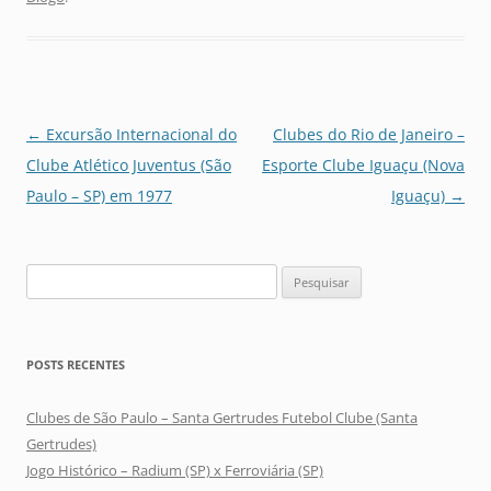
Navegação
←
Excursão Internacional do
Clubes do Rio de Janeiro –
de
Clube Atlético Juventus (São
Esporte Clube Iguaçu (Nova
posts
Paulo – SP) em 1977
Iguaçu)
→
Pesquisar
por:
POSTS RECENTES
Clubes de São Paulo – Santa Gertrudes Futebol Clube (Santa
Gertrudes)
Jogo Histórico – Radium (SP) x Ferroviária (SP)