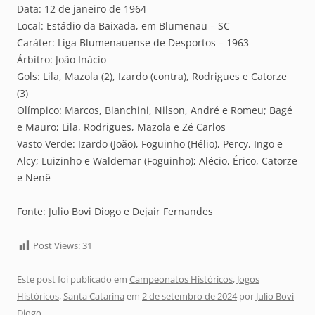
Data: 12 de janeiro de 1964
Local: Estádio da Baixada, em Blumenau – SC
Caráter: Liga Blumenauense de Desportos – 1963
Árbitro: João Inácio
Gols: Lila, Mazola (2), Izardo (contra), Rodrigues e Catorze
(3)
Olímpico: Marcos, Bianchini, Nilson, André e Romeu; Bagé
e Mauro; Lila, Rodrigues, Mazola e Zé Carlos
Vasto Verde: Izardo (João), Foguinho (Hélio), Percy, Ingo e
Alcy; Luizinho e Waldemar (Foguinho); Alécio, Érico, Catorze
e Nenê
Fonte: Julio Bovi Diogo e Dejair Fernandes
Post Views:
31
Este post foi publicado em
Campeonatos Históricos
,
Jogos
Históricos
,
Santa Catarina
em
2 de setembro de 2024
por
Julio Bovi
Diogo
.