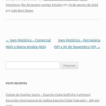
Históricos
,
Rio de Janeiro (antigo Estado)
em
16 de agosto de 2024
por
Julio Bovi Diogo
.
Navegação
←
Jogo Histórico – Comercial
Jogo Histórico – Ferroviária
de
(MG) x Maria Amália (MG)
(SP) x XV de Novembro (SP)
→
posts
Pesquisar
por:
POSTS RECENTES
Clubes do Espírito Santo – Esporte Clube Golfinho (Linhares)
Excursão Internacional do Galícia Esporte Clube (Salvador – BA) em