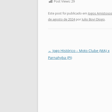
Post Views:
29
Este post foi publicado em
Jogos Amistosos
de agosto de 2024
por
Julio Bovi Diogo
.
Navegação
←
Jogo Histórico – Moto Clube (MA) x
de
Parnahyba (PI)
posts