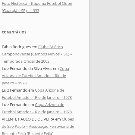
Foto Histórica – Itapema Futebol Clube
(Guarujá – SP) – 1933
COMENTÁRIOS
Fábio Rodrigues
em
Clube Atlético
Camponovense (Campos Novos – SC) –
Temporada Oficial de 2003
Luiz Fernando da Silva Alves
em
Copa
Arizona de Futebol Amador – Rio de
Janeiro – 1978
Luiz Fernando
em
Copa Arizona de
Futebol Amador – Rio de Janeiro – 1978
Luiz Fernando
em
Copa Arizona de
Futebol Amador – Rio de Janeiro – 1978
VICENTE PAULO DE OLIVEIRA
em
Clubes
de São Paulo – Associação Ferroviária de
Regente Feijó (Regente Feijó)