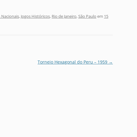
 Nacionais
,
Jogos Históricos
,
Rio de Janeiro
,
São Paulo
em
15
Torneio Hexagonal do Peru – 1959
→