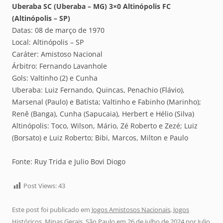
Uberaba SC (Uberaba – MG) 3×0 Altinópolis FC
(Altinópolis – SP)
Datas: 08 de março de 1970
Local: Altinópolis – SP
Caráter: Amistoso Nacional
Árbitro: Fernando Lavanhole
Gols: Valtinho (2) e Cunha
Uberaba: Luiz Fernando, Quincas, Penachio (Flávio),
Marsenal (Paulo) e Batista; Valtinho e Fabinho (Marinho);
Renê (Banga), Cunha (Sapucaia), Herbert e Hélio (Silva)
Altinópolis: Toco, Wilson, Mário, Zé Roberto e Zezé; Luiz
(Borsato) e Luiz Roberto; Bibi, Marcos, Milton e Paulo
Fonte: Ruy Trida e Julio Bovi Diogo
Post Views:
43
Este post foi publicado em
Jogos Amistosos Nacionais
,
Jogos
Históricos
,
Minas Gerais
,
São Paulo
em
26 de julho de 2024
por
Julio