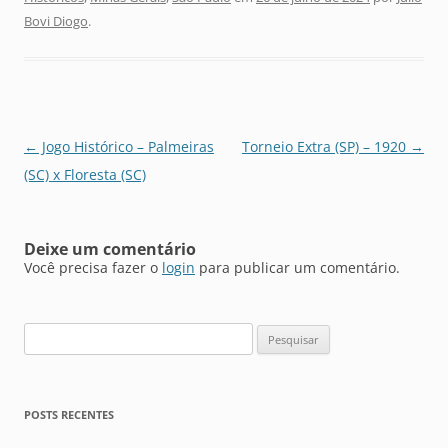
Bovi Diogo
.
Navegação
←
Jogo Histórico – Palmeiras
Torneio Extra (SP) – 1920
→
de
(SC) x Floresta (SC)
posts
Deixe um comentário
Você precisa fazer o
login
para publicar um comentário.
Pesquisar
por:
POSTS RECENTES