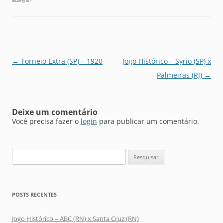
Navegação
←
Torneio Extra (SP) – 1920
Jogo Histórico – Syrio (SP) x
de
Palmeiras (RJ)
→
posts
Deixe um comentário
Você precisa fazer o
login
para publicar um comentário.
Pesquisar
por:
POSTS RECENTES
Jogo Histórico – ABC (RN) x Santa Cruz (RN)