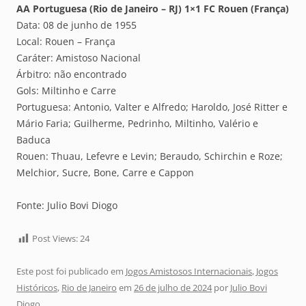
AA Portuguesa (Rio de Janeiro – RJ) 1×1 FC Rouen (França)
Data: 08 de junho de 1955
Local: Rouen – França
Caráter: Amistoso Nacional
Árbitro: não encontrado
Gols: Miltinho e Carre
Portuguesa: Antonio, Valter e Alfredo; Haroldo, José Ritter e
Mário Faria; Guilherme, Pedrinho, Miltinho, Valério e
Baduca
Rouen: Thuau, Lefevre e Levin; Beraudo, Schirchin e Roze;
Melchior, Sucre, Bone, Carre e Cappon
Fonte: Julio Bovi Diogo
Post Views:
24
Este post foi publicado em
Jogos Amistosos Internacionais
,
Jogos
Históricos
,
Rio de Janeiro
em
26 de julho de 2024
por
Julio Bovi
Diogo
.