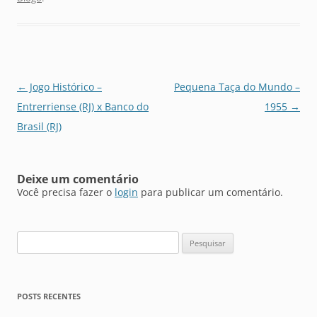
Navegação
←
Jogo Histórico –
Pequena Taça do Mundo –
de
Entrerriense (RJ) x Banco do
1955
→
posts
Brasil (RJ)
Deixe um comentário
Você precisa fazer o
login
para publicar um comentário.
Pesquisar
por:
POSTS RECENTES