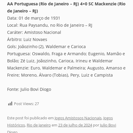
AA Portuguesa (Rio de Janeiro – RJ) 4×0 SC Mackenzie (Rio
de Janeiro – RJ)
Data: 01 de março de 1931
Local: Rua Paysandu, no Rio de Janeiro – RJ
Caráter: Amistoso Nacional
Árbitro: Luiz Novaes
Gols: Joãozinho (2), Waldemar e Carioca
Portuguesa: Oswaldo, Fraga e Armando; Eugenio, Mamão e
Bolão; Zé Luiz, Joãozinho, Carioca, Irineu e Waldemar
Mackenzie: Euro, Waldemar e Palmeira; Augusto, Amanso e
Freire; Moreno, Álvaro (Tobias), Pery, Luiz e Campista
Fonte: Julio Bovi Diogo
Post Views:
27
Este post foi publicado em
Jogos Amistosos Nacionais
,
Jogos
Históricos
,
Rio de Janeiro
em
23 de julho de 2024
por
Julio Bovi
Diogo
.