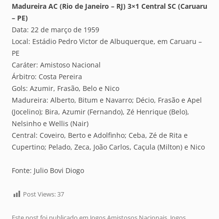
Madureira AC (Rio de Janeiro – RJ) 3×1 Central SC (Caruaru
– PE)
Data: 22 de março de 1959
Local: Estádio Pedro Victor de Albuquerque, em Caruaru –
PE
Caráter: Amistoso Nacional
Árbitro: Costa Pereira
Gols: Azumir, Frasão, Belo e Nico
Madureira: Alberto, Bitum e Navarro; Décio, Frasão e Apel
(Jocelino); Bira, Azumir (Fernando), Zé Henrique (Belo),
Nelsinho e Wellis (Nair)
Central: Coveiro, Berto e Adolfinho; Ceba, Zé de Rita e
Cupertino; Pelado, Zeca, João Carlos, Caçula (Milton) e Nico
Fonte: Julio Bovi Diogo
Post Views:
37
Este post foi publicado em
Jogos Amistosos Nacionais
,
Jogos