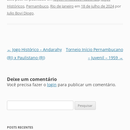
Históricos
,
Pernambuco
,
Rio de Janeiro
em
18 de julho de 2024
por
Julio Bovi Diogo
.
Navegação
←
Jogo Histórico – Andarahy
Torneio Início Pernambucano
de
(RJ) x Paulistano (RJ)
– Juvenil – 1959
→
posts
Deixe um comentário
Você precisa fazer o
login
para publicar um comentário.
Pesquisar
por:
POSTS RECENTES