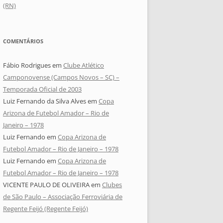
(RN)
COMENTÁRIOS
Fábio Rodrigues
em
Clube Atlético
Camponovense (Campos Novos – SC) –
Temporada Oficial de 2003
Luiz Fernando da Silva Alves
em
Copa
Arizona de Futebol Amador – Rio de
Janeiro – 1978
Luiz Fernando
em
Copa Arizona de
Futebol Amador – Rio de Janeiro – 1978
Luiz Fernando
em
Copa Arizona de
Futebol Amador – Rio de Janeiro – 1978
VICENTE PAULO DE OLIVEIRA
em
Clubes
de São Paulo – Associação Ferroviária de
Regente Feijó (Regente Feijó)