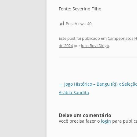
Fonte: Severino Filho
Post Views:
40
Este post foi publicado em
Campeonatos Hi
de 2024
por
Julio Bovi Diogo
.
Navegação
←
Jogo Histórico – Bangu (RJ) x Seleçã
de
Arábia Saudita
posts
Deixe um comentário
Você precisa fazer o
login
para public