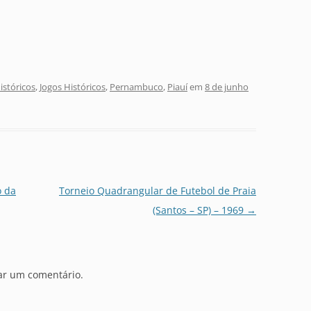
stóricos
,
Jogos Históricos
,
Pernambuco
,
Piauí
em
8 de junho
o da
Torneio Quadrangular de Futebol de Praia
(Santos – SP) – 1969
→
ar um comentário.