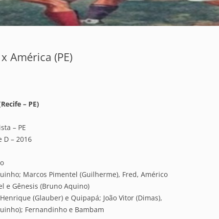
) x América (PE)
Recife – PE)
sta – PE
e D – 2016
ho
aguinho; Marcos Pimentel (Guilherme), Fred, Américo
el e Gênesis (Bruno Aquino)
 Henrique (Glauber) e Quipapá; João Vitor (Dimas),
nquinho); Fernandinho e Bambam