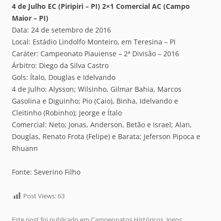
4 de Julho EC (Piripiri – PI) 2×1 Comercial AC (Campo
Maior – PI)
Data: 24 de setembro de 2016
Local: Estádio Lindolfo Monteiro, em Teresina – PI
Caráter: Campeonato Piauiense – 2ª Divisão – 2016
Árbitro: Diego da Silva Castro
Gols: Ítalo, Douglas e Idelvando
4 de Julho: Alysson; Wilsinho, Gilmar Bahia, Marcos
Gasolina e Diguinho; Pio (Caio), Binha, Idelvando e
Cleitinho (Robinho); Jeorge e Ítalo
Comercial: Neto; Jonas, Anderson, Betão e Israel; Alan,
Douglas, Renato Frota (Felipe) e Barata; Jeferson Pipoca e
Rhuann
Fonte: Severino Filho
Post Views:
63
Este post foi publicado em
Campeonatos Históricos
,
Jogos