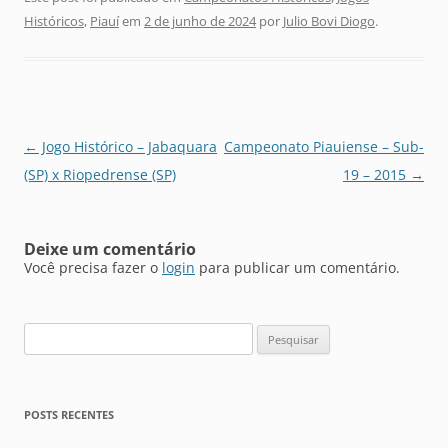
Históricos
,
Piauí
em
2 de junho de 2024
por
Julio Bovi Diogo
.
Navegação
←
Jogo Histórico – Jabaquara
Campeonato Piauiense – Sub-
de
(SP) x Riopedrense (SP)
19 – 2015
→
posts
Deixe um comentário
Você precisa fazer o
login
para publicar um comentário.
Pesquisar
por:
POSTS RECENTES