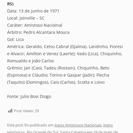
RS)
Data: 13 de junho de 1971
Local: Joinville – SC
Caráter: Amistoso Nacioinal
Árbitro: Pedro Alcantara Moura
Gol: Lica
América: Geraldo, Celso Cabral (Djalma), Landinho, Fioresi
e Alvacir; Amilton e Venez (Laerte); Vado (Lica), Chiquinho,
Romualdo e João Carlos
Grêmio: Jair (Cao), Tadeu (Rostain), Chiquinho, Beto
(Espinosa) e Cláudio; Torino e Gaspar (Jadir); Flecha
(Taquito) (Domingos), Caio (Carlos), Scotta e Loivo
Fonte: Julio Bovi Diogo
Post Views:
29
Este post foi publicado em
Jogos Amistosos Nacionais
,
Jogos
Históricos
,
Rio Grande do Sul
,
Santa Catarina
em
19 de maio de