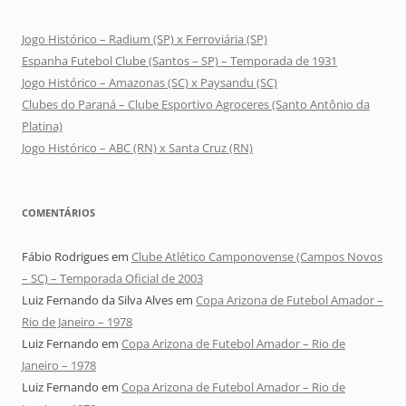
Jogo Histórico – Radium (SP) x Ferroviária (SP)
Espanha Futebol Clube (Santos – SP) – Temporada de 1931
Jogo Histórico – Amazonas (SC) x Paysandu (SC)
Clubes do Paraná – Clube Esportivo Agroceres (Santo Antônio da
Platina)
Jogo Histórico – ABC (RN) x Santa Cruz (RN)
COMENTÁRIOS
Fábio Rodrigues
em
Clube Atlético Camponovense (Campos Novos
– SC) – Temporada Oficial de 2003
Luiz Fernando da Silva Alves
em
Copa Arizona de Futebol Amador –
Rio de Janeiro – 1978
Luiz Fernando
em
Copa Arizona de Futebol Amador – Rio de
Janeiro – 1978
Luiz Fernando
em
Copa Arizona de Futebol Amador – Rio de