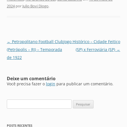
2024
por
Julio Bovi Diogo
.
Navegação
←
Petropolitano Football Club
Jogo Histórico – Cidade Feitiço
de
(Petrópolis – RJ) – Temporada
(SP) x Ferroviária (SP)
→
posts
de 1922
Deixe um comentário
Você precisa fazer o
login
para publicar um comentário.
Pesquisar
por:
POSTS RECENTES