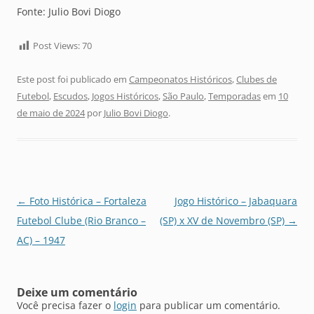
Fonte: Julio Bovi Diogo
Post Views:
70
Este post foi publicado em
Campeonatos Históricos
,
Clubes de
Futebol
,
Escudos
,
Jogos Históricos
,
São Paulo
,
Temporadas
em
10
de maio de 2024
por
Julio Bovi Diogo
.
Navegação
←
Foto Histórica – Fortaleza
Jogo Histórico – Jabaquara
de
Futebol Clube (Rio Branco –
(SP) x XV de Novembro (SP)
→
posts
AC) – 1947
Deixe um comentário
Você precisa fazer o
login
para publicar um comentário.