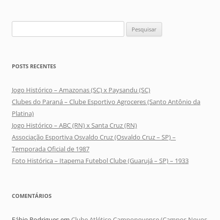
Pesquisar
por:
POSTS RECENTES
Jogo Histórico – Amazonas (SC) x Paysandu (SC)
Clubes do Paraná – Clube Esportivo Agroceres (Santo Antônio da
Platina)
Jogo Histórico – ABC (RN) x Santa Cruz (RN)
Associação Esportiva Osvaldo Cruz (Osvaldo Cruz – SP) –
Temporada Oficial de 1987
Foto Histórica – Itapema Futebol Clube (Guarujá – SP) – 1933
COMENTÁRIOS
Fábio Rodrigues
em
Clube Atlético Camponovense (Campos Novos