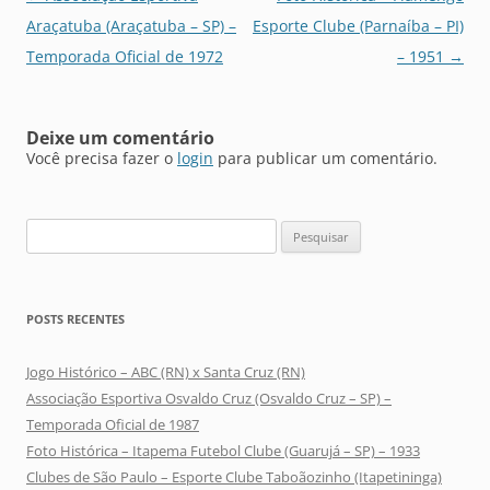
de
Araçatuba (Araçatuba – SP) –
Esporte Clube (Parnaíba – PI)
posts
Temporada Oficial de 1972
– 1951
→
Deixe um comentário
Você precisa fazer o
login
para publicar um comentário.
Pesquisar
por:
POSTS RECENTES
Jogo Histórico – ABC (RN) x Santa Cruz (RN)
Associação Esportiva Osvaldo Cruz (Osvaldo Cruz – SP) –
Temporada Oficial de 1987
Foto Histórica – Itapema Futebol Clube (Guarujá – SP) – 1933
Clubes de São Paulo – Esporte Clube Taboãozinho (Itapetininga)