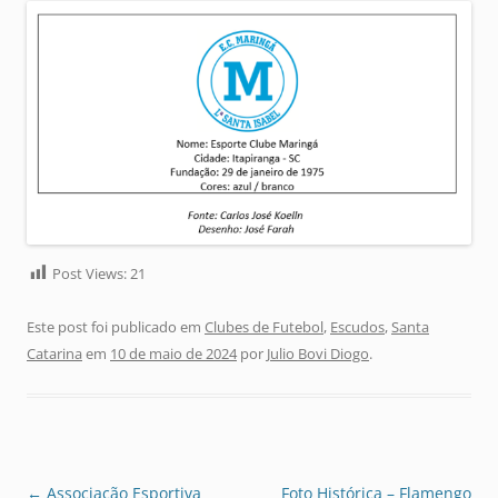
Post Views:
21
Este post foi publicado em
Clubes de Futebol
,
Escudos
,
Santa
Catarina
em
10 de maio de 2024
por
Julio Bovi Diogo
.
Navegação
←
Associação Esportiva
Foto Histórica – Flamengo