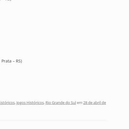
Prata – RS)
stóricos
,
Jogos Históricos
,
Rio Grande do Sul
em
28 de abril de