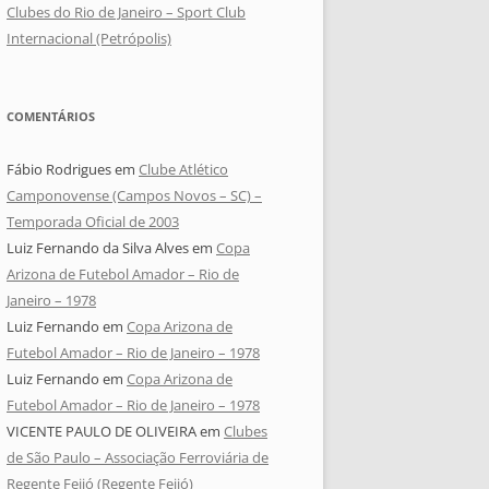
Clubes do Rio de Janeiro – Sport Club
Internacional (Petrópolis)
COMENTÁRIOS
Fábio Rodrigues
em
Clube Atlético
Camponovense (Campos Novos – SC) –
Temporada Oficial de 2003
Luiz Fernando da Silva Alves
em
Copa
Arizona de Futebol Amador – Rio de
Janeiro – 1978
Luiz Fernando
em
Copa Arizona de
Futebol Amador – Rio de Janeiro – 1978
Luiz Fernando
em
Copa Arizona de
Futebol Amador – Rio de Janeiro – 1978
VICENTE PAULO DE OLIVEIRA
em
Clubes
de São Paulo – Associação Ferroviária de
Regente Feijó (Regente Feijó)