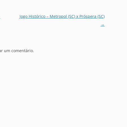
e
Jogo Histórico – Metropol (SC) x Próspera (SC)
→
ar um comentário.