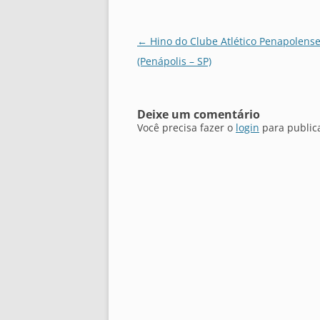
Navegação
←
Hino do Clube Atlético Penapolens
de
(Penápolis – SP)
posts
Deixe um comentário
Você precisa fazer o
login
para public