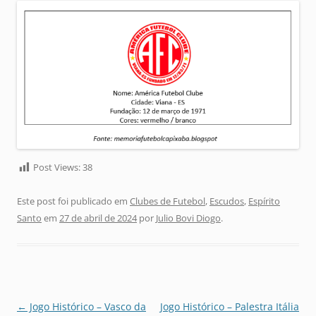
Post Views:
38
Este post foi publicado em
Clubes de Futebol
,
Escudos
,
Espírito
Santo
em
27 de abril de 2024
por
Julio Bovi Diogo
.
Navegação
←
Jogo Histórico – Vasco da
Jogo Histórico – Palestra Itália