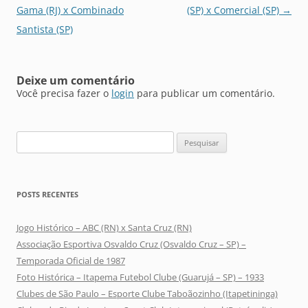
de
Gama (RJ) x Combinado
(SP) x Comercial (SP)
→
posts
Santista (SP)
Deixe um comentário
Você precisa fazer o
login
para publicar um comentário.
Pesquisar
por:
POSTS RECENTES
Jogo Histórico – ABC (RN) x Santa Cruz (RN)
Associação Esportiva Osvaldo Cruz (Osvaldo Cruz – SP) –
Temporada Oficial de 1987
Foto Histórica – Itapema Futebol Clube (Guarujá – SP) – 1933
Clubes de São Paulo – Esporte Clube Taboãozinho (Itapetininga)