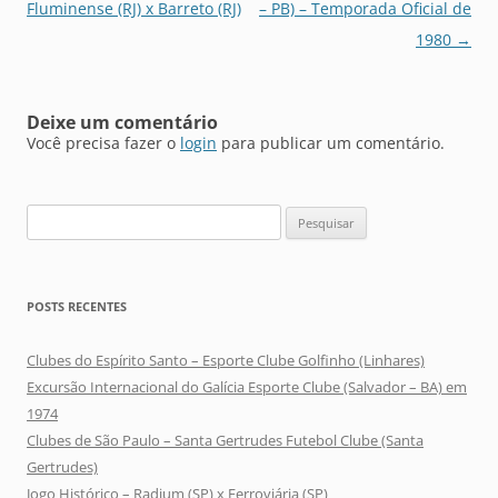
de
Fluminense (RJ) x Barreto (RJ)
– PB) – Temporada Oficial de
posts
1980
→
Deixe um comentário
Você precisa fazer o
login
para publicar um comentário.
Pesquisar
por:
POSTS RECENTES
Clubes do Espírito Santo – Esporte Clube Golfinho (Linhares)
Excursão Internacional do Galícia Esporte Clube (Salvador – BA) em
1974
Clubes de São Paulo – Santa Gertrudes Futebol Clube (Santa
Gertrudes)
Jogo Histórico – Radium (SP) x Ferroviária (SP)