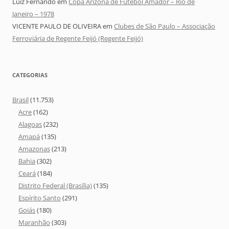
Luiz Fernando
em
Copa Arizona de Futebol Amador – Rio de
Janeiro – 1978
VICENTE PAULO DE OLIVEIRA
em
Clubes de São Paulo – Associação
Ferroviária de Regente Feijó (Regente Feijó)
CATEGORIAS
Brasil
(11.753)
Acre
(162)
Alagoas
(232)
Amapá
(135)
Amazonas
(213)
Bahia
(302)
Ceará
(184)
Distrito Federal (Brasília)
(135)
Espírito Santo
(291)
Goiás
(180)
Maranhão
(303)