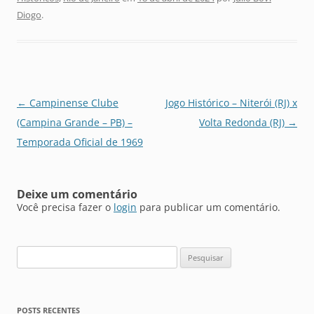
Diogo
.
Navegação
←
Campinense Clube
Jogo Histórico – Niterói (RJ) x
de
(Campina Grande – PB) –
Volta Redonda (RJ)
→
posts
Temporada Oficial de 1969
Deixe um comentário
Você precisa fazer o
login
para publicar um comentário.
Pesquisar
por:
POSTS RECENTES