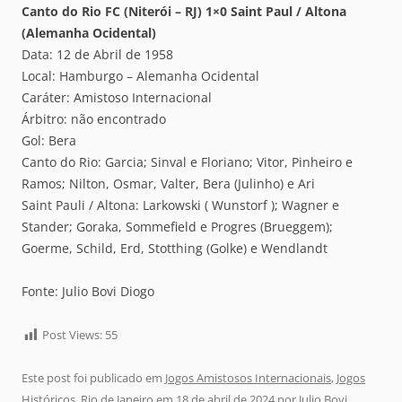
Canto do Rio FC (Niterói – RJ) 1×0 Saint Paul / Altona
(Alemanha Ocidental)
Data: 12 de Abril de 1958
Local: Hamburgo – Alemanha Ocidental
Caráter: Amistoso Internacional
Árbitro: não encontrado
Gol: Bera
Canto do Rio: Garcia; Sinval e Floriano; Vitor, Pinheiro e
Ramos; Nilton, Osmar, Valter, Bera (Julinho) e Ari
Saint Pauli / Altona: Larkowski ( Wunstorf ); Wagner e
Stander; Goraka, Sommefield e Progres (Brueggem);
Goerme, Schild, Erd, Stotthing (Golke) e Wendlandt
Fonte: Julio Bovi Diogo
Post Views:
55
Este post foi publicado em
Jogos Amistosos Internacionais
,
Jogos
Históricos
,
Rio de Janeiro
em
18 de abril de 2024
por
Julio Bovi