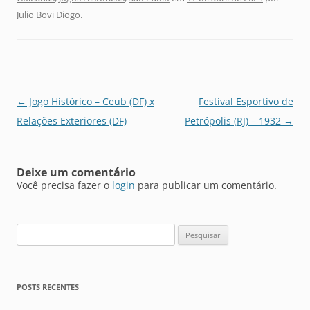
Julio Bovi Diogo
.
Navegação
←
Jogo Histórico – Ceub (DF) x
Festival Esportivo de
de
Relações Exteriores (DF)
Petrópolis (RJ) – 1932
→
posts
Deixe um comentário
Você precisa fazer o
login
para publicar um comentário.
Pesquisar
por:
POSTS RECENTES