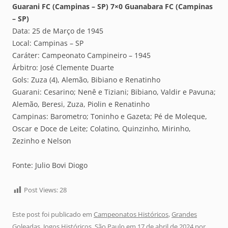
Guarani FC (Campinas – SP) 7×0 Guanabara FC (Campinas
– SP)
Data: 25 de Março de 1945
Local: Campinas – SP
Caráter: Campeonato Campineiro – 1945
Árbitro: José Clemente Duarte
Gols: Zuza (4), Alemão, Bibiano e Renatinho
Guarani: Cesarino; Nenê e Tiziani; Bibiano, Valdir e Pavuna;
Alemão, Beresi, Zuza, Piolin e Renatinho
Campinas: Barometro; Toninho e Gazeta; Pé de Moleque,
Oscar e Doce de Leite; Colatino, Quinzinho, Mirinho,
Zezinho e Nelson
Fonte: Julio Bovi Diogo
Post Views:
28
Este post foi publicado em
Campeonatos Históricos
,
Grandes
Goleadas
,
Jogos Históricos
,
São Paulo
em
17 de abril de 2024
por