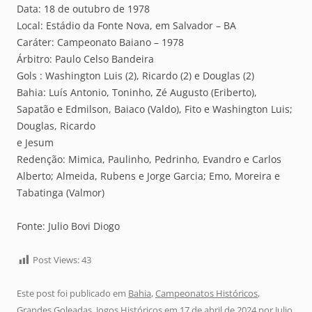
Data: 18 de outubro de 1978
Local: Estádio da Fonte Nova, em Salvador – BA
Caráter: Campeonato Baiano – 1978
Árbitro: Paulo Celso Bandeira
Gols : Washington Luis (2), Ricardo (2) e Douglas (2)
Bahia: Luís Antonio, Toninho, Zé Augusto (Eriberto),
Sapatão e Edmilson, Baiaco (Valdo), Fito e Washington Luis;
Douglas, Ricardo
e Jesum
Redenção: Mimica, Paulinho, Pedrinho, Evandro e Carlos
Alberto; Almeida, Rubens e Jorge Garcia; Emo, Moreira e
Tabatinga (Valmor)
Fonte: Julio Bovi Diogo
Post Views:
43
Este post foi publicado em
Bahia
,
Campeonatos Históricos
,
Grandes Goleadas
,
Jogos Históricos
em
17 de abril de 2024
por
Julio