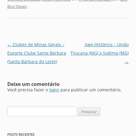
Bovi Diogo
.
Navegação
←
Clubes de Minas Gerais –
Jogo Histórico – União
de
Esporte Clube Santa Bárbara
Tijucana (MG) x Sodima (MG)
posts
(Santa Bárbara do Leste)
→
Deixe um comentário
Você precisa fazer o
login
para publicar um comentário.
Pesquisar
por:
POSTS RECENTES