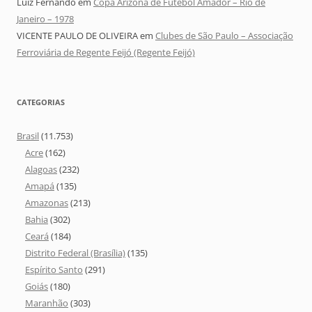
Luiz Fernando
em
Copa Arizona de Futebol Amador – Rio de
Janeiro – 1978
VICENTE PAULO DE OLIVEIRA
em
Clubes de São Paulo – Associação
Ferroviária de Regente Feijó (Regente Feijó)
CATEGORIAS
Brasil
(11.753)
Acre
(162)
Alagoas
(232)
Amapá
(135)
Amazonas
(213)
Bahia
(302)
Ceará
(184)
Distrito Federal (Brasília)
(135)
Espírito Santo
(291)
Goiás
(180)
Maranhão
(303)