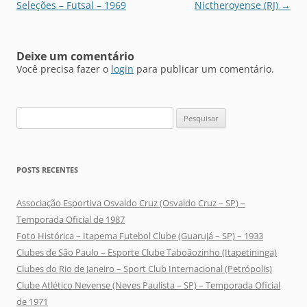
de
Seleções – Futsal – 1969
Nictheroyense (RJ)
→
posts
Deixe um comentário
Você precisa fazer o
login
para publicar um comentário.
Pesquisar
por:
POSTS RECENTES
Associação Esportiva Osvaldo Cruz (Osvaldo Cruz – SP) –
Temporada Oficial de 1987
Foto Histórica – Itapema Futebol Clube (Guarujá – SP) – 1933
Clubes de São Paulo – Esporte Clube Taboãozinho (Itapetininga)
Clubes do Rio de Janeiro – Sport Club Internacional (Petrópolis)
Clube Atlético Nevense (Neves Paulista – SP) – Temporada Oficial
de 1971