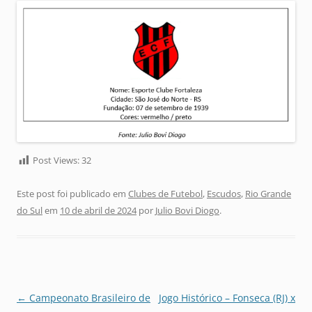
Post Views:
32
Este post foi publicado em
Clubes de Futebol
,
Escudos
,
Rio Grande
do Sul
em
10 de abril de 2024
por
Julio Bovi Diogo
.
Navegação
←
Campeonato Brasileiro de
Jogo Histórico – Fonseca (RJ) x