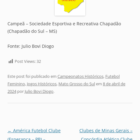
Campeã – Sociedade Esportiva e Recreativa Chapadão
(Chapadão do Sul – MS)
Fonte: Julio Bovi Diogo
Post Views:
32
Este post foi publicado em
Campeonatos Históricos
,
Futebol
Feminino
,
Jogos Históricos
,
Mato Grosso do Sul
em
8 de abril de
2024
por
Julio Bovi Diogo
.
Navegação
←
América Futebol Clube
Clubes de Minas Gerais –
de
(Esperança – PB) –
Concórdia Atlético Clube