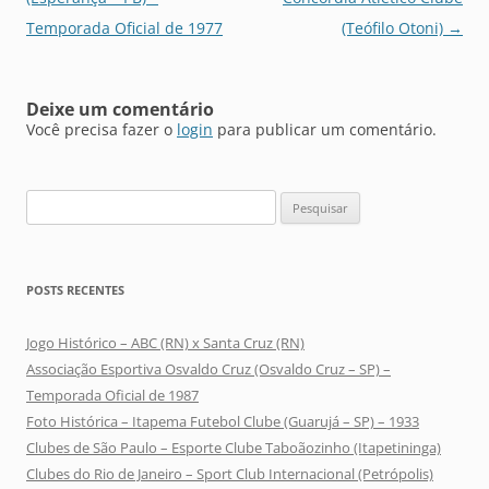
posts
Temporada Oficial de 1977
(Teófilo Otoni)
→
Deixe um comentário
Você precisa fazer o
login
para publicar um comentário.
Pesquisar
por:
POSTS RECENTES
Jogo Histórico – ABC (RN) x Santa Cruz (RN)
Associação Esportiva Osvaldo Cruz (Osvaldo Cruz – SP) –
Temporada Oficial de 1987
Foto Histórica – Itapema Futebol Clube (Guarujá – SP) – 1933
Clubes de São Paulo – Esporte Clube Taboãozinho (Itapetininga)
Clubes do Rio de Janeiro – Sport Club Internacional (Petrópolis)