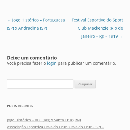
Navegação
←
Jogo Histórico – Portuguesa
Festival Esportivo do Sport
de
(SP) x Andradina (SP)
Club Mackenzie (Rio de
posts
Janeiro – RJ) – 1919
→
Deixe um comentário
Você precisa fazer o
login
para publicar um comentário.
Pesquisar
por:
POSTS RECENTES
Jogo Histórico – ABC (RN) x Santa Cruz (RN)
Associação Esportiva Osvaldo Cruz (Osvaldo Cruz – SP) –