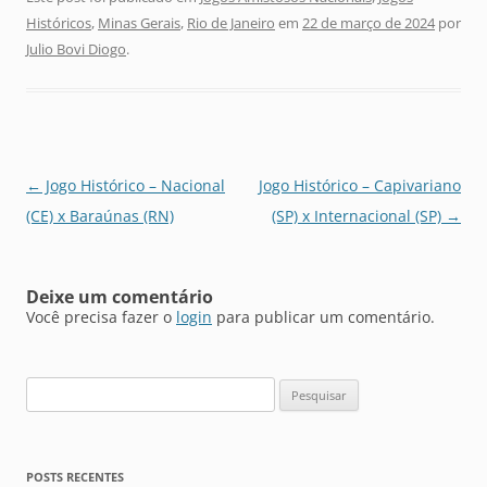
Históricos
,
Minas Gerais
,
Rio de Janeiro
em
22 de março de 2024
por
Julio Bovi Diogo
.
Navegação
←
Jogo Histórico – Nacional
Jogo Histórico – Capivariano
de
(CE) x Baraúnas (RN)
(SP) x Internacional (SP)
→
posts
Deixe um comentário
Você precisa fazer o
login
para publicar um comentário.
Pesquisar
por:
POSTS RECENTES