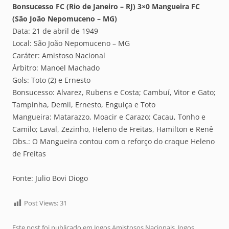
Bonsucesso FC (Rio de Janeiro – RJ) 3×0 Mangueira FC
(São João Nepomuceno – MG)
Data: 21 de abril de 1949
Local: São João Nepomuceno – MG
Caráter: Amistoso Nacional
Árbitro: Manoel Machado
Gols: Toto (2) e Ernesto
Bonsucesso: Alvarez, Rubens e Costa; Cambuí, Vitor e Gato;
Tampinha, Demil, Ernesto, Enguiça e Toto
Mangueira: Matarazzo, Moacir e Carazo; Cacau, Tonho e
Camilo; Laval, Zezinho, Heleno de Freitas, Hamilton e Renê
Obs.: O Mangueira contou com o reforço do craque Heleno
de Freitas
Fonte: Julio Bovi Diogo
Post Views:
31
Este post foi publicado em
Jogos Amistosos Nacionais
,
Jogos