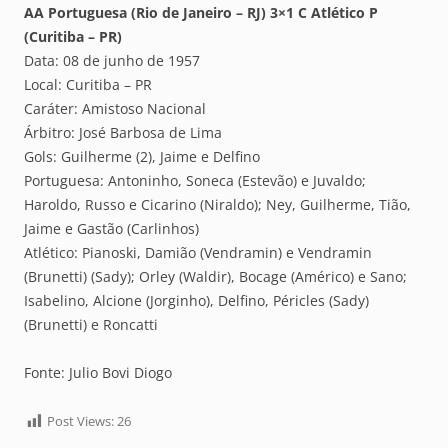
AA Portuguesa (Rio de Janeiro – RJ) 3×1 C Atlético P
(Curitiba – PR)
Data: 08 de junho de 1957
Local: Curitiba – PR
Caráter: Amistoso Nacional
Árbitro: José Barbosa de Lima
Gols: Guilherme (2), Jaime e Delfino
Portuguesa: Antoninho, Soneca (Estevão) e Juvaldo;
Haroldo, Russo e Cicarino (Niraldo); Ney, Guilherme, Tião,
Jaime e Gastão (Carlinhos)
Atlético: Pianoski, Damião (Vendramin) e Vendramin
(Brunetti) (Sady); Orley (Waldir), Bocage (Américo) e Sano;
Isabelino, Alcione (Jorginho), Delfino, Péricles (Sady)
(Brunetti) e Roncatti
Fonte: Julio Bovi Diogo
Post Views:
26