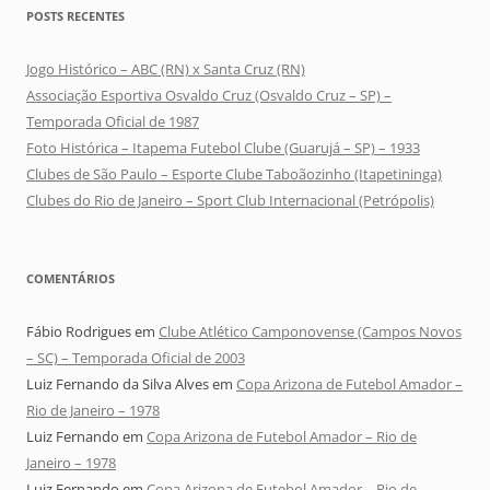
POSTS RECENTES
Jogo Histórico – ABC (RN) x Santa Cruz (RN)
Associação Esportiva Osvaldo Cruz (Osvaldo Cruz – SP) –
Temporada Oficial de 1987
Foto Histórica – Itapema Futebol Clube (Guarujá – SP) – 1933
Clubes de São Paulo – Esporte Clube Taboãozinho (Itapetininga)
Clubes do Rio de Janeiro – Sport Club Internacional (Petrópolis)
COMENTÁRIOS
Fábio Rodrigues
em
Clube Atlético Camponovense (Campos Novos
– SC) – Temporada Oficial de 2003
Luiz Fernando da Silva Alves
em
Copa Arizona de Futebol Amador –
Rio de Janeiro – 1978
Luiz Fernando
em
Copa Arizona de Futebol Amador – Rio de
Janeiro – 1978
Luiz Fernando
em
Copa Arizona de Futebol Amador – Rio de