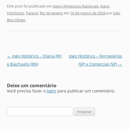
Este post foi publicado em
Jogos Amistosos Nacionais
,
Jogos
Históricos
,
Paraná
,
Rio de Janeiro
em
16 de março de 2024
por
Julio
Bovi Diogo
.
Navegação
←
Jogo Histórico – Olaria (RJ)
Jogo Histórico – Ferroviários
de
x Riachuelo (RN)
(SP) x Comercial (SP)
→
posts
Deixe um comentário
Você precisa fazer o
login
para publicar um comentário.
Pesquisar
por: