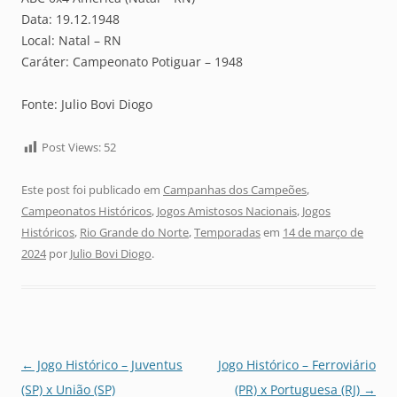
Data: 19.12.1948
Local: Natal – RN
Caráter: Campeonato Potiguar – 1948
Fonte: Julio Bovi Diogo
Post Views:
52
Este post foi publicado em
Campanhas dos Campeões
,
Campeonatos Históricos
,
Jogos Amistosos Nacionais
,
Jogos
Históricos
,
Rio Grande do Norte
,
Temporadas
em
14 de março de
2024
por
Julio Bovi Diogo
.
Navegação
←
Jogo Histórico – Juventus
Jogo Histórico – Ferroviário
de
(SP) x União (SP)
(PR) x Portuguesa (RJ)
→