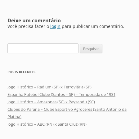
posts
Deixe um comentário
Você precisa fazer o
login
para publicar um comentário.
Pesquisar
por:
POSTS RECENTES
Jogo Histórico – Radium (SP) x Ferroviária (SP)
Espanha Futebol Clube (Santos – SP) – Temporada de 1931
Jogo Histórico – Amazonas (SC) x Paysandu (SC)
Clubes do Paraná – Clube Esportivo Agroceres (Santo Antônio da
Platina)
Jogo Histórico – ABC (RN) x Santa Cruz (RN)