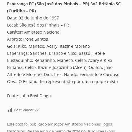
Esperança FC (São José dos Pinhais – PR) 3×2 Britânia SC
(Curitiba – PR)
Data: 02 de junho de 1957
Local: São José dos Pinhais – PR
Caráter: Amistoso Nacional
Árbitro: Irone Santos
Gols: Kiko, Maneco, Acary, Itazir e Moreno
Esperança: Sanches, Branco e Nico; Bassú, Tetê e
Eustaquinho; Renatinho, Maneco, Celso, Acary e Kiko
Britânia: Celso, Itazir e Joãozinho (Alceu); Odilon, João
Alfredo e Moreno; Didi, Ires, Nando, Fernando e Cardoso
Obs.: O Britânia foi representado por uma equipe mista
Fonte: Julio Bovi Diogo
Post Views:
27
Este post foi publicado em
Jogos Amistosos Nacionais
,
Jogos
Históricos
,
Paraná
em
9 de março de 2024
por
Julio Bovi Diogo
.