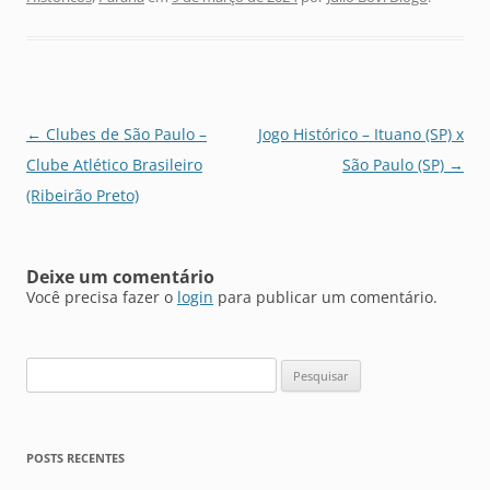
Navegação
←
Clubes de São Paulo –
Jogo Histórico – Ituano (SP) x
de
Clube Atlético Brasileiro
São Paulo (SP)
→
posts
(Ribeirão Preto)
Deixe um comentário
Você precisa fazer o
login
para publicar um comentário.
Pesquisar
por:
POSTS RECENTES