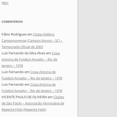
(RN)
COMENTÁRIOS
Fábio Rodrigues
em
Clube Atlético
Camponovense (Campos Novos – SC) –
Temporada Oficial de 2003
Luiz Fernando da Silva Alves
em
Copa
Arizona de Futebol Amador – Rio de
Janeiro – 1978
Luiz Fernando
em
Copa Arizona de
Futebol Amador – Rio de Janeiro – 1978
Luiz Fernando
em
Copa Arizona de
Futebol Amador – Rio de Janeiro – 1978
VICENTE PAULO DE OLIVEIRA
em
Clubes
de São Paulo – Associação Ferroviária de
Regente Feijó (Regente Feijó)