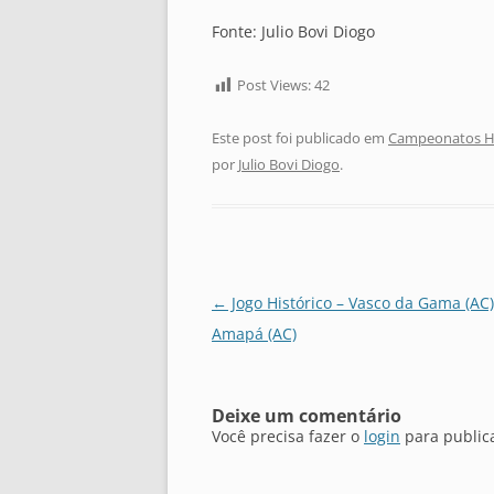
Fonte: Julio Bovi Diogo
Post Views:
42
Este post foi publicado em
Campeonatos Hi
por
Julio Bovi Diogo
.
Navegação
←
Jogo Histórico – Vasco da Gama (AC)
de
Amapá (AC)
posts
Deixe um comentário
Você precisa fazer o
login
para public