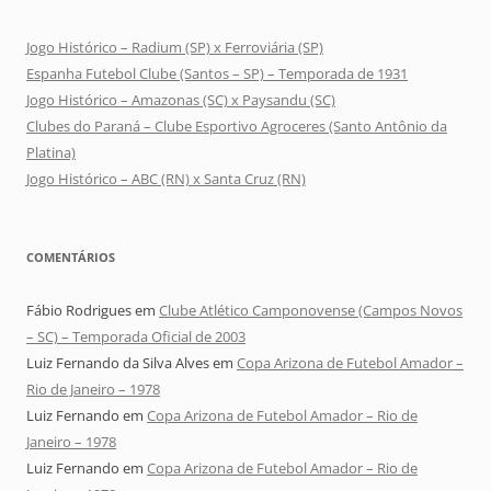
Jogo Histórico – Radium (SP) x Ferroviária (SP)
Espanha Futebol Clube (Santos – SP) – Temporada de 1931
Jogo Histórico – Amazonas (SC) x Paysandu (SC)
Clubes do Paraná – Clube Esportivo Agroceres (Santo Antônio da
Platina)
Jogo Histórico – ABC (RN) x Santa Cruz (RN)
COMENTÁRIOS
Fábio Rodrigues
em
Clube Atlético Camponovense (Campos Novos
– SC) – Temporada Oficial de 2003
Luiz Fernando da Silva Alves
em
Copa Arizona de Futebol Amador –
Rio de Janeiro – 1978
Luiz Fernando
em
Copa Arizona de Futebol Amador – Rio de
Janeiro – 1978
Luiz Fernando
em
Copa Arizona de Futebol Amador – Rio de