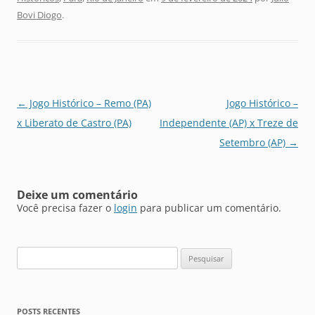
Bovi Diogo
.
Navegação
←
Jogo Histórico – Remo (PA)
Jogo Histórico –
de
x Liberato de Castro (PA)
Independente (AP) x Treze de
posts
Setembro (AP)
→
Deixe um comentário
Você precisa fazer o
login
para publicar um comentário.
Pesquisar
por:
POSTS RECENTES