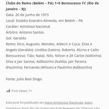
Clube do Remo (Belém – PA) 1×0 Bonsucesso FC (Rio de
Janeiro – RJ)
Data: 26 de junho de 1973
Local: Estádio Evandro Almeida, em Belém – PA
Caráter: Amistoso Nacional
Árbitro: Antonio Santos.
Gol: Geraldo
Remo: Dico, Augusto, Mendes, Aldecir e Cuca; Elias e
Angelo (Geraldo); Lindóia (Soeiro), Roberto, Alcino e Caíto
Bonsucesso: Tião; Natal, Nilo, Nilson e Zé Carlos (Valtinho);
Silva e Jair Santos; Adãozinho (Naldo), Jair Pereira
(Paulinho), Fernando (Wilson) e Paulinho (Adãozinho)
Fonte: Julio Bovi Diogo
Post Views:
71
Este post foi publicado em
Jogos Amistosos Nacionais
,
Jogos
Históricos
,
Pará
,
Rio de Janeiro
em
9 de fevereiro de 2024
por
Julio