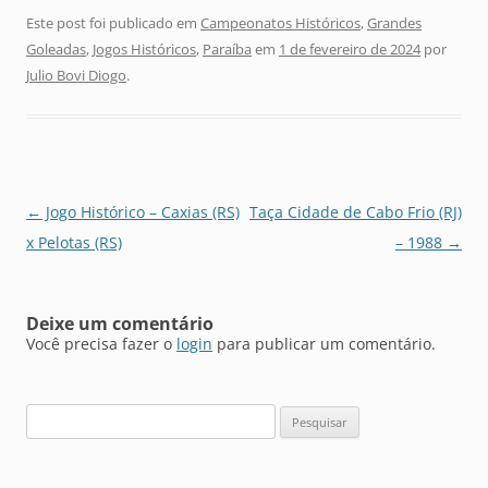
Este post foi publicado em
Campeonatos Históricos
,
Grandes
Goleadas
,
Jogos Históricos
,
Paraíba
em
1 de fevereiro de 2024
por
Julio Bovi Diogo
.
Navegação
←
Jogo Histórico – Caxias (RS)
Taça Cidade de Cabo Frio (RJ)
de
x Pelotas (RS)
– 1988
→
posts
Deixe um comentário
Você precisa fazer o
login
para publicar um comentário.
Pesquisar
por: