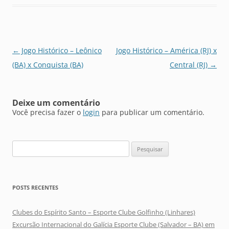
Navegação
←
Jogo Histórico – Leônico
Jogo Histórico – América (RJ) x
de
(BA) x Conquista (BA)
Central (RJ)
→
posts
Deixe um comentário
Você precisa fazer o
login
para publicar um comentário.
Pesquisar
por:
POSTS RECENTES
Clubes do Espírito Santo – Esporte Clube Golfinho (Linhares)
Excursão Internacional do Galícia Esporte Clube (Salvador – BA) em