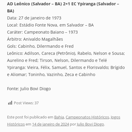
AD Leônico (Salvador – BA) 2×1 EC Ypiranga (Salvador –
BA)
Data: 27 de janeiro de 1973
Local: Estádio Fonte Nova, em Salvador – BA
Caráter: Campeonato Baiano – 1973
Árbitro: Anivaldo Magalhães
Gols: Cabinho, Dilermando e Fred
Leônico: Adilson, Careca (Petrônio), Rabelo, Nelson e Sousa;
Aurelino e Fred; Tirson, Nelson, Dilermando e Telé
Ypiranga: Vieira, Félix, Samuel, Santos e Florisvaldo; Brígido
e Aliomar; Toninho, Vazinho, Zeca e Cabinho
Fonte: Julio Bovi Diogo
Post Views:
37
Este post foi publicado em
Bahia
,
Campeonatos Históricos
,
Jogos
Históricos
em
14 de janeiro de 2024
por
Julio Bovi Diogo
.