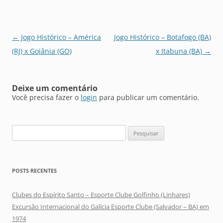
Navegação
←
Jogo Histórico – América
Jogo Histórico – Botafogo (BA)
de
(RJ) x Goiânia (GO)
x Itabuna (BA)
→
posts
Deixe um comentário
Você precisa fazer o
login
para publicar um comentário.
Pesquisar
por:
POSTS RECENTES
Clubes do Espírito Santo – Esporte Clube Golfinho (Linhares)
Excursão Internacional do Galícia Esporte Clube (Salvador – BA) em
1974