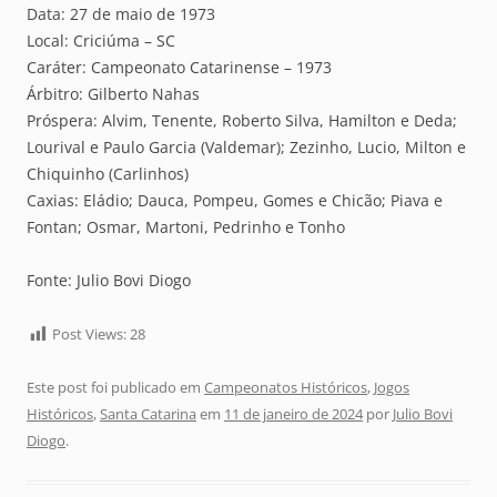
Data: 27 de maio de 1973
Local: Criciúma – SC
Caráter: Campeonato Catarinense – 1973
Árbitro: Gilberto Nahas
Próspera: Alvim, Tenente, Roberto Silva, Hamilton e Deda;
Lourival e Paulo Garcia (Valdemar); Zezinho, Lucio, Milton e
Chiquinho (Carlinhos)
Caxias: Eládio; Dauca, Pompeu, Gomes e Chicão; Piava e
Fontan; Osmar, Martoni, Pedrinho e Tonho
Fonte: Julio Bovi Diogo
Post Views:
28
Este post foi publicado em
Campeonatos Históricos
,
Jogos
Históricos
,
Santa Catarina
em
11 de janeiro de 2024
por
Julio Bovi
Diogo
.