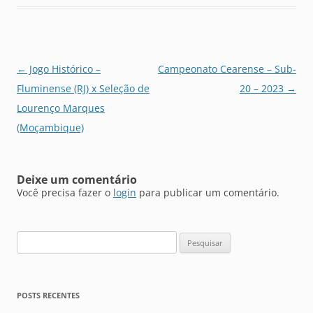
Navegação
←
Jogo Histórico –
Campeonato Cearense – Sub-
de
Fluminense (RJ) x Seleção de
20 – 2023
→
posts
Lourenço Marques
(Moçambique)
Deixe um comentário
Você precisa fazer o
login
para publicar um comentário.
Pesquisar
por:
POSTS RECENTES