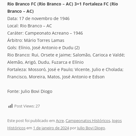
Rio Branco FC (Rio Branco – AC) 3×1 Fortaleza FC (Rio
Branco – AC)
Data: 17 de novembro de 1946
Local: Rio Branco – AC
Caráter: Campeonato Acreano – 1946
Árbitro: Mário Torres Lamas
Gols: Elínio, José Antonio e Dudu (2)
Rio Branco: Rui, Orsete e Jaime; Salomão, Carioca e Valdé;
Alemão, Arigó, Dudu, Fuzarca e Elínio
Fortaleza: Mossoró, José e Paulo; Vicente, Julio e Cholada;
Francisco, Moreira, Matos, José Antonio e Edson
Fonte: Julio Bovi Diogo
Post Views:
27
Este post foi publicado em
Acre
,
Campeonatos Históricos
,
Jogos
Históricos
em
1 de janeiro de 2024
por
Julio Bovi Diogo
.